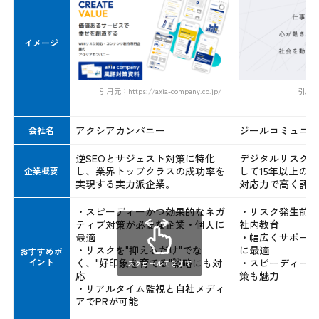
イメージ
引用元：https://axia-company.co.jp/
引用元：h
アクシアカンパニー
ジールコミュニケ
会社名
逆SEOとサジェスト対策に特化
デジタルリスク対
し、業界トップクラスの成功率を
して15年以上の
企業概要
実現する実力派企業。
対応力で高く評価
・スピーディーかつ効果的なネガ
・リスク発生前の
ティブ対策が必要な企業・個人に
社内教育
最適
・幅広くサポート
・リスクを"抑えるだけ"でな
に最適
おすすめポ
イント
く、"好印象を育てる"戦略にも対
・スピーディーな
スクロールできます
応
策も魅力
・リアルタイム監視と自社メディ
アでPRが可能