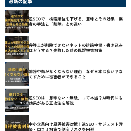
最新の記事
逆SEOで「検索順位を下げる」意味とその効果｜業
者の手法と「削除」との違い
弁護士が削除できないネットの誹謗中傷・書き込み
はどうする？失敗した時の風評被害対策
誹謗中傷がなくならない理由｜なぜ日本は多い？な
くすために被害者ができること
逆SEOは「意味ない・無駄」って本当？AI時代にも
効果がある正攻法を解説
中小企業向け風評被害対策！逆SEO・サジェスト汚
染・口コミ対策で倒産リスクを回避