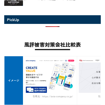
PickUp
風評被害対策会社比較表
イメージ
引用元：https://axia-company.co.jp/
引用元：h