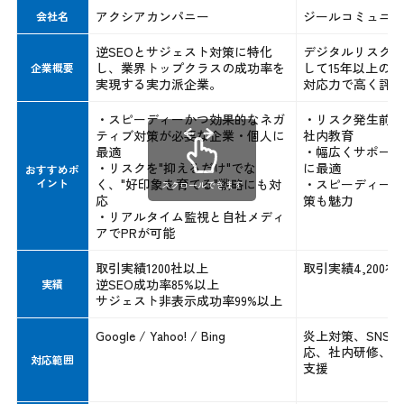
アクシアカンパニー
ジールコミュニケ
会社名
逆SEOとサジェスト対策に特化
デジタルリスク対
し、業界トップクラスの成功率を
して15年以上の
企業概要
実現する実力派企業。
対応力で高く評価
・スピーディーかつ効果的なネガ
・リスク発生前の
ティブ対策が必要な企業・個人に
社内教育
最適
・幅広くサポート
・リスクを"抑えるだけ"でな
に最適
おすすめポ
イント
く、"好印象を育てる"戦略にも対
・スピーディーな
スクロールできます
応
策も魅力
・リアルタイム監視と自社メディ
アでPRが可能
取引実績1200社以上
取引実績4,200社
逆SEO成功率85%以上
実績
サジェスト非表示成功率99%以上
Google / Yahoo! / Bing
炎上対策、SNS
応、社内研修、ガ
対応範囲
支援