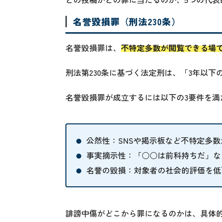
名誉毀損罪（刑法230条）
名誉毀損罪は、
不特定多数が閲覧できる場
刑法第230条に基づく法定刑は、「3年以下
名誉毀損罪が成立するには以下の3要件を満
公然性：SNSや掲示板など不特定多
事実摘示性：「○○は前科持ちだ」な
名誉の毀損：対象者の社会的評価を低
誹謗中傷がどこから罪になるのかは、具体