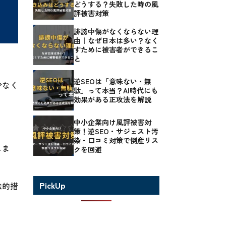
どうする？失敗した時の風
評被害対策
誹謗中傷がなくならない理
由｜なぜ日本は多い？なく
すために被害者ができるこ
と
逆SEOは「意味ない・無
少なく
駄」って本当？AI時代にも
効果がある正攻法を解説
中小企業向け風評被害対
策！逆SEO・サジェスト汚
染・口コミ対策で倒産リス
しま
クを回避
PickUp
法的措