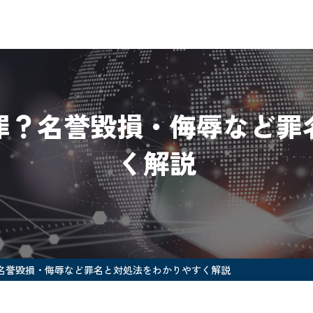
罪？名誉毀損・侮辱など罪
く解説
名誉毀損・侮辱など罪名と対処法をわかりやすく解説