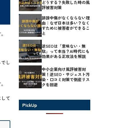
どうする？失敗した時の風
評被害対策
誹謗中傷がなくならない理
由｜なぜ日本は多い？なく
すために被害者ができるこ
と
す。
逆SEOは「意味ない・無
駄」って本当？AI時代にも
効果がある正攻法を解説
るでし
中小企業向け風評被害対
策！逆SEO・サジェスト汚
染・口コミ対策で倒産リス
す。
クを回避
にして
PickUp