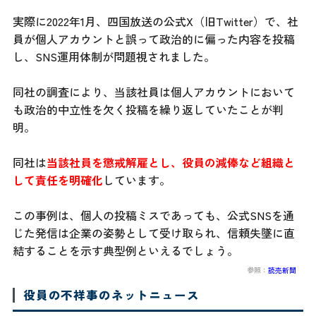
実際に2022年1月、四国放送の公式X（旧Twitter）で、社
員が個人アカウントと誤って政治的に偏った内容を投稿
し、SNS運用体制が問題視されました。
同社の調査により、当該社員は個人アカウントにおいて
も政治的中立性を欠く投稿を繰り返していたことが判
明。
同社は
当該社員を懲戒解雇とし、役員の減俸など組織と
して責任を明確化
しています。
この事例は、個人の投稿ミスであっても、公式SNSを通
じた発信は企業の姿勢として受け取られ、信頼失墜に直
結することを示す典型例といえるでしょう。
参照：
読売新聞
役員の不祥事のネットニュース