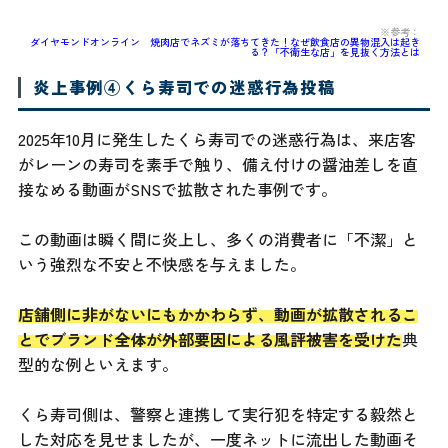
※参考：
ダイヤモンドオンライン 焼肉店でネズミが落ちてきた！なぜ飲食店の異物混入は起き
る？「不衛生な店」を見抜く方法とは
炎上事例④くら寿司での迷惑行為投稿
2025年10月に発生したくら寿司での迷惑行為は、来店客
がレーンの寿司を素手で触り、備え付けの醤油差しを直
接なめる動画がSNSで拡散された事例です。
この動画は瞬く間に炎上し、多くの消費者に「不潔」と
いう強烈な不安と不快感を与えました。
店舗側に非がないにもかかわらず、動画が拡散されるこ
とでブランド全体が外部要因による風評被害を受けた
典
型的な例といえます。
くら寿司側は、警察と連携して実行犯を特定する毅然と
した対応を見せましたが、一度ネットに流出した動画そ